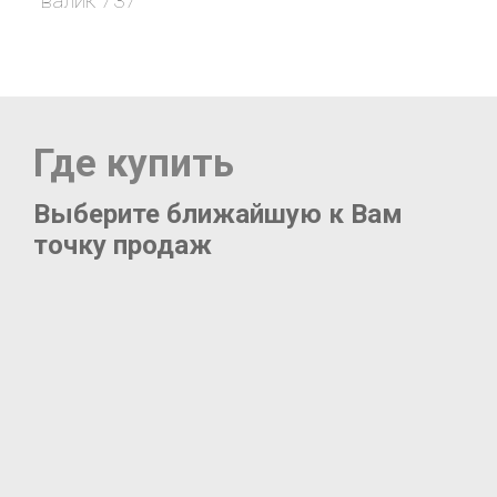
e
валик 737
o
Где купить
Выберите ближайшую к Вам
точку продаж