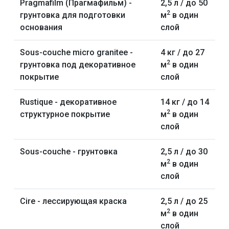
Pragmafilm (Прагмафильм) -
2,5 л / до 50
2
грунтовка для подготовки
м
в один
основания
слой
Sous-couche micro granitee -
4 кг / до 27
2
грунтовка под декоративное
м
в один
покрытие
слой
Rustique - декоративное
14 кг / до 14
2
структурное покрытие
м
в один
слой
Sous-couche - грунтовка
2,5 л / до 30
2
м
в один
слой
Cire - лессирующая краска
2,5 л / до 25
2
м
в один
слой