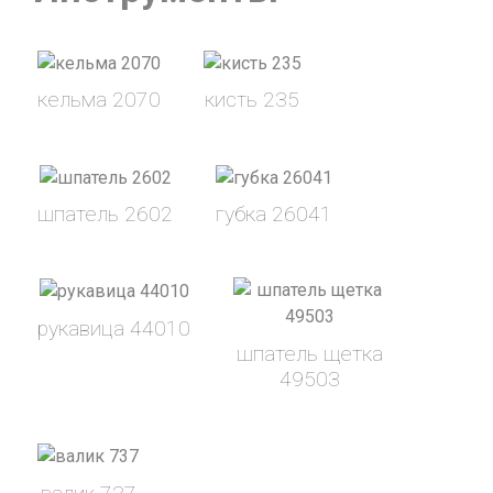
y
d
кельма 2070
кисть 235
V
e
шпатель 2602
губка 26041
i
o
рукавица 44010
шпатель щетка
d
49503