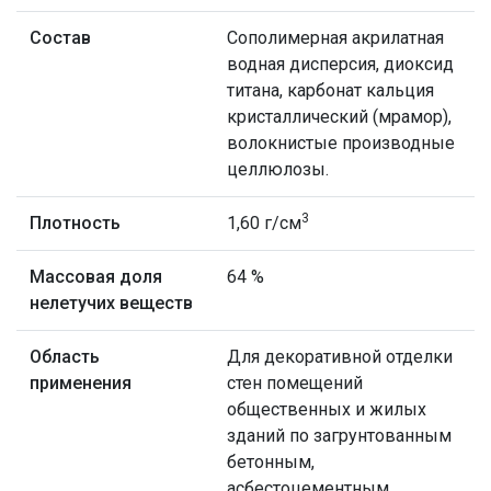
Состав
Сополимерная акрилатная
водная дисперсия, диоксид
титана, карбонат кальция
кристаллический (мрамор),
волокнистые производные
целлюлозы.
3
Плотность
1,60 г/см
Массовая доля
64 %
нелетучих веществ
Область
Для декоративной отделки
применения
стен помещений
общественных и жилых
зданий по загрунтованным
бетонным,
асбестоцементным,