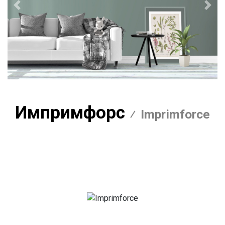
Предыдущий
Сле
Импримфорс
Imprimforce