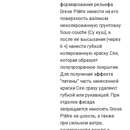
формирования рельефа
Grese Plâtre нанести на его
поверхность валиком
неколерованную грунтовку
Sous-couche (Cу куш), а
после её высыхания (через
6 ч) нанести губкой
колерованную краску Cire,
которая образует
полупрозрачное покрытие.
Для получения эффекта
"патины" часть нанесенной
краски Cire сразу удаляют
губкой или рукавицей. При
отделке фасада
запрещается наносить Grese
Plâtre на цоколь, а также
при сильном ветре,
возможности дождя и