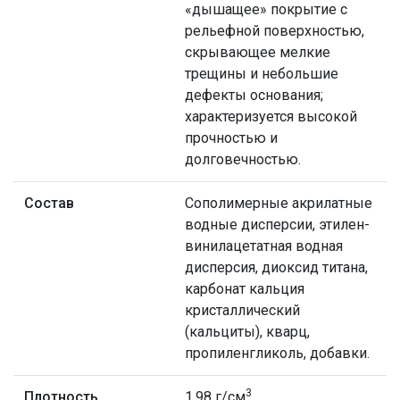
«дышащее» покрытие с
рельефной поверхностью,
скрывающее мелкие
трещины и небольшие
дефекты основания;
характеризуется высокой
прочностью и
долговечностью.
Состав
Сополимерные акрилатные
водные дисперсии, этилен-
винилацетатная водная
дисперсия, диоксид титана,
карбонат кальция
кристаллический
(кальциты), кварц,
пропиленгликоль, добавки.
3
Плотность
1,98 г/см