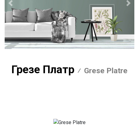
Предыдущий
Сле
Грезе Платр
Grese Platre