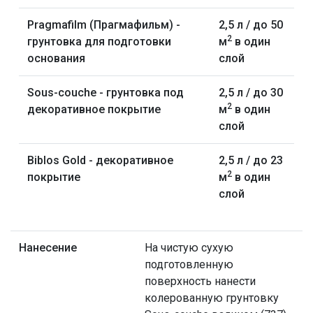
Pragmafilm (Прагмафильм) -
2,5 л / до 50
2
грунтовка для подготовки
м
в один
основания
слой
Sous-couche - грунтовка под
2,5 л / до 30
2
декоративное покрытие
м
в один
слой
Biblos Gold - декоративное
2,5 л / до 23
2
покрытие
м
в один
слой
Нанесение
На чистую сухую
подготовленную
поверхность нанести
колерованную грунтовку